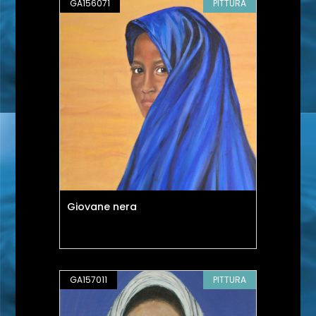
GA156071
PITTURA
Giovane nera
GA157011
PITTURA