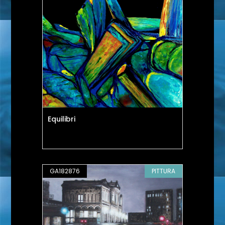
Equilibri
GA182876
PITTURA