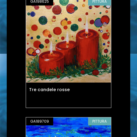
GA198625
PITTURA
Tre candele rosse
GA189709
PITTURA