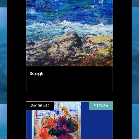
Scogli
GA196442
PITTURA