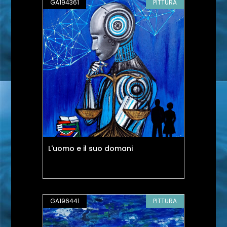
GA194361
PITTURA
L'uomo e il suo domani
GA196441
PITTURA