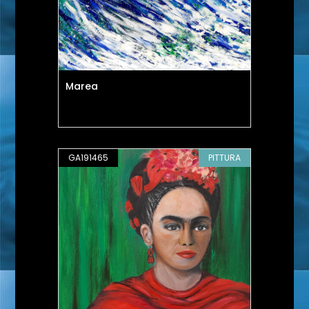
Marea
GA191465
PITTURA