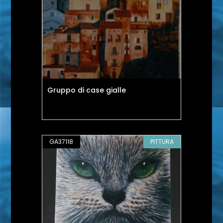
Gruppo di case gialle
GA37118
PITTURA