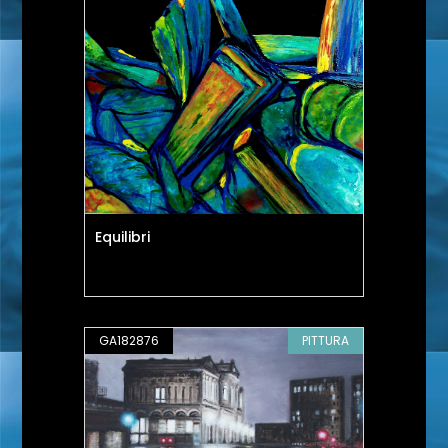
Equilibri
GA182876
PITTURA