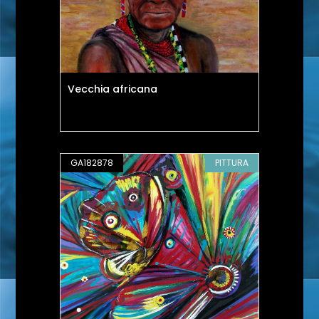
Vecchia africana
GA182878
PITTURA