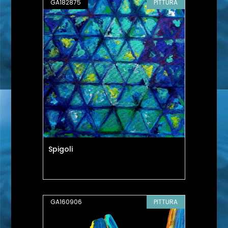
GA182875
PITTURA
Spigoli
GA160906
PITTURA