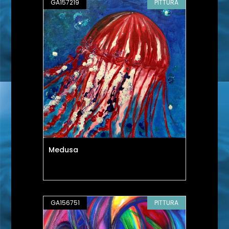
GA157219
PITTURA
Medusa
GA156751
PITTURA