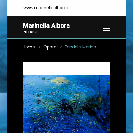
www.marinellaalbora.it
Marinella Albora
PITTRICE
Home
Opere
Fondale Marino