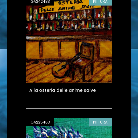
GA242483
PITTURA
Alla osteria delle anime salve
GA225463
PITTURA