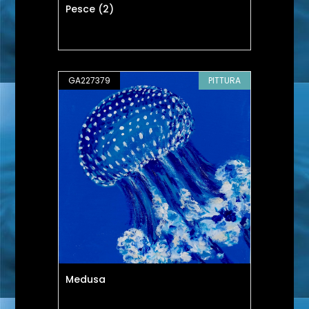
Pesce (2)
GA227379
PITTURA
Medusa