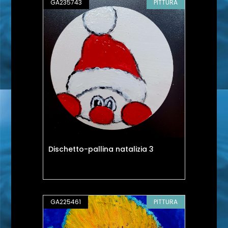
GA235743
PITTURA
Dischetto-pallina natalizia 3
GA225461
PITTURA