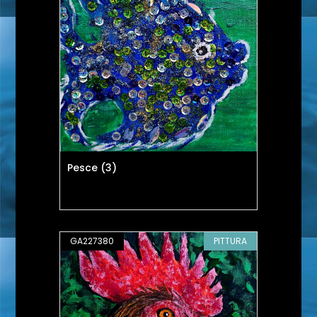
Pesce (3)
GA227380
PITTURA