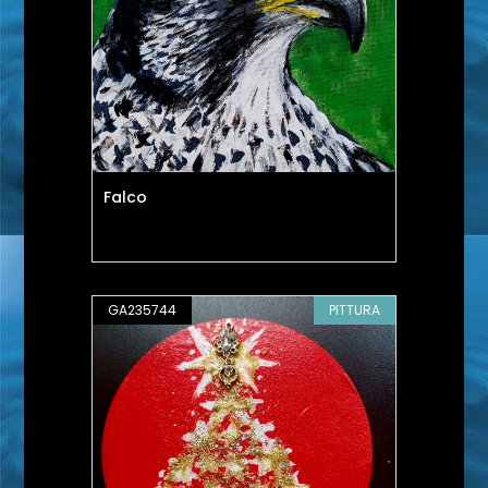
Falco
GA235744
PITTURA