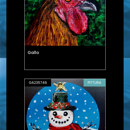
Gallo
GA235746
PITTURA