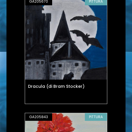
GA205670
PITTURA
Dracula (di Bram Stocker)
GA205843
PITTURA