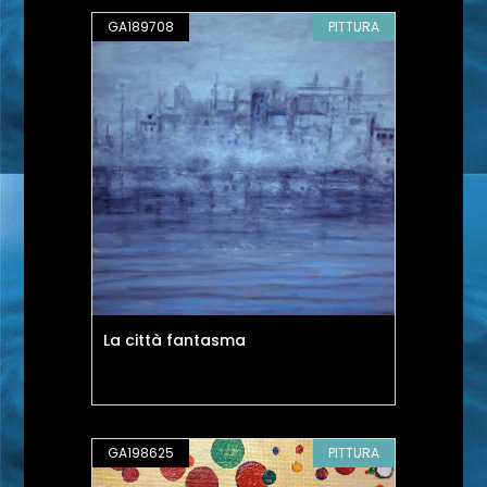
GA189708
PITTURA
La città fantasma
GA198625
PITTURA