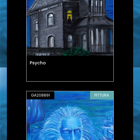
Psycho
GA208891
PITTURA