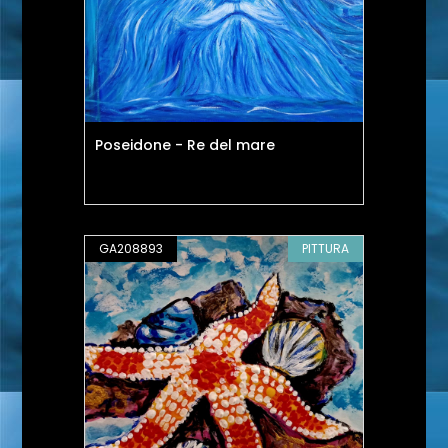
Poseidone - Re del mare
GA208893
PITTURA