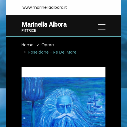
www.marinellaalbora.it
Marinella Albora
PITTRICE
Home
Opere
Poseidone - Re Del Mare