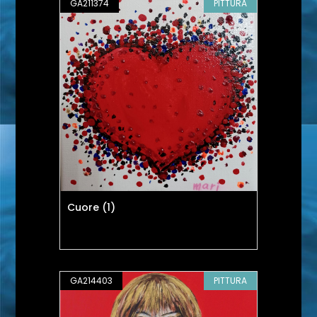
GA211374
PITTURA
Cuore (1)
GA214403
PITTURA