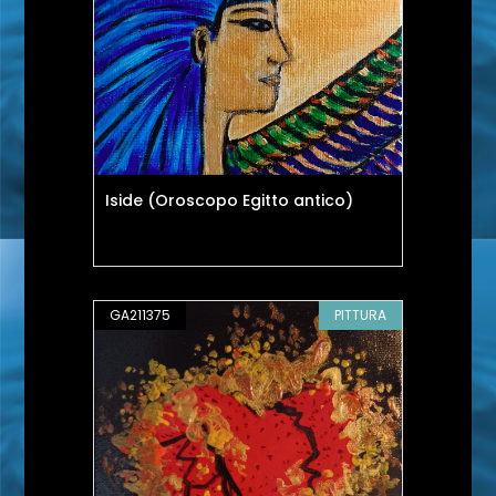
Iside (Oroscopo Egitto antico)
GA211375
PITTURA