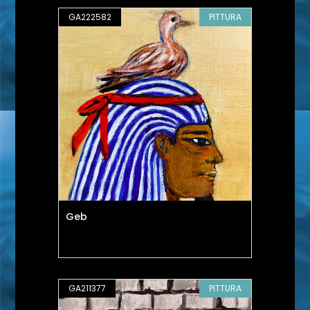
GA222582
PITTURA
Geb
GA211377
PITTURA