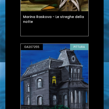
Marina Raskova - Le streghe della
notte
GA207255
PITTURA