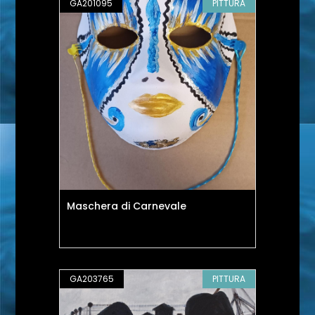
GA201095
PITTURA
Maschera di Carnevale
GA203765
PITTURA