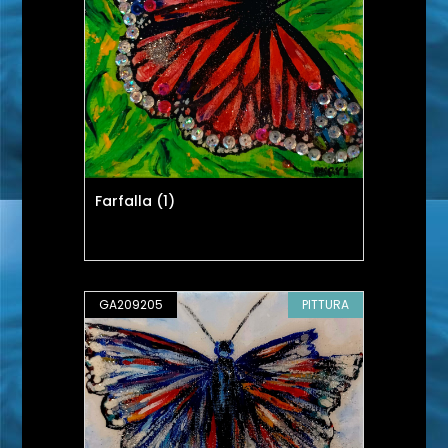
Farfalla (1)
GA209205
PITTURA