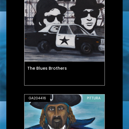
The Blues Brothers
GA204416
PITTURA