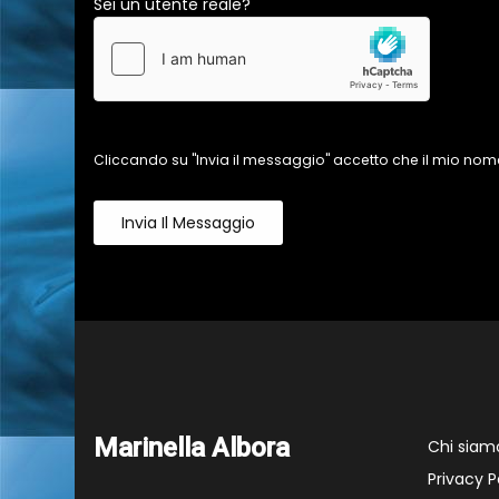
Sei un utente reale?
Cliccando su "Invia il messaggio" accetto che il mio nome
Invia Il Messaggio
Marinella Albora
Chi siam
Privacy P