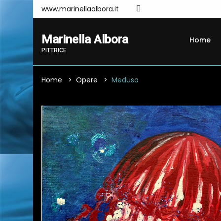
www.marinellaalbora.it
Marinella Albora
Home
PITTRICE
Home
Opere
Medusa