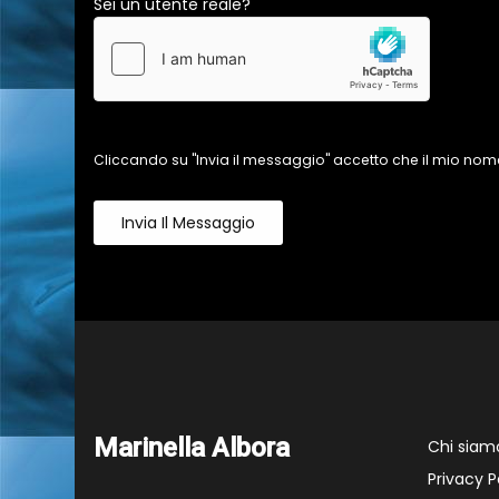
Sei un utente reale?
Cliccando su "Invia il messaggio" accetto che il mio nome
Invia Il Messaggio
Marinella Albora
Chi siam
Privacy P