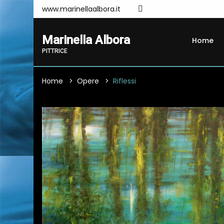
www.marinellaalbora.it
Marinella Albora
Home
PITTRICE
Home
Opere
Riflessi