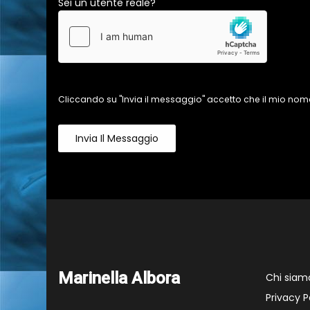
Sei un utente reale?
Cliccando su "Invia il messaggio" accetto che il mio nome
Invia Il Messaggio
Marinella Albora
Chi siam
Privacy P