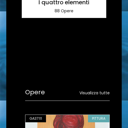
I quattro elementi
88 Opere
Opere
Visualizza tutte
PITTURA
GA37111
PITTURA
GA