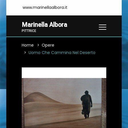
www.marinellaalbora.it
Marinella Albora
PITTRICE
Home
Opere
Uomo Che Cammina Nel Deserto