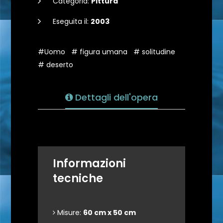
Categoria:
Pittura
Eseguita il:
2003
#Uomo
# figura umana
# solitudine
# deserto
Dettagli dell'opera
Informazioni
tecniche
Misure:
60 cm x 50 cm