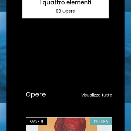
I quattro elementi
88 Opere
Opere
Visualizza tutte
PITTURA
GA37111
PITTURA
GA