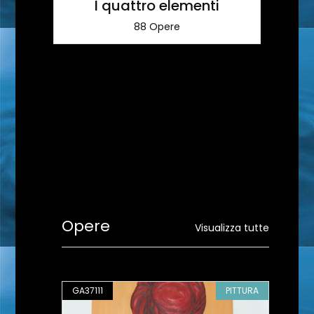
I quattro elementi
88 Opere
Opere
Visualizza tutte
PITTURA
GA37111
PITTURA
GA