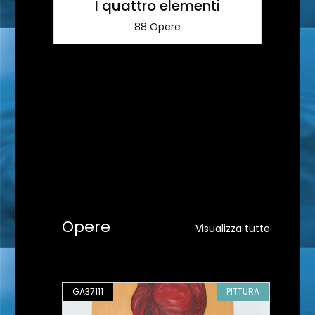
I quattro elementi
88 Opere
Opere
Visualizza tutte
PITTURA
GA37111
PITTURA
GA