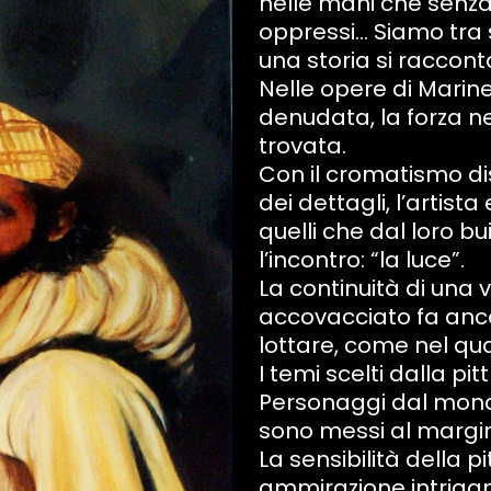
nelle mani che senza 
oppressi… Siamo tra s
una storia si raccont
Nelle opere di Marine
denudata, la forza ne
trovata.
Con il cromatismo dis
dei dettagli, l’artist
quelli che dal loro 
l’incontro: “la luce”.
La continuità di una v
accovacciato fa ancor
lottare, come nel qu
I temi scelti dalla pi
Personaggi dal mond
sono messi al margine
La sensibilità della pi
ammirazione intrigan