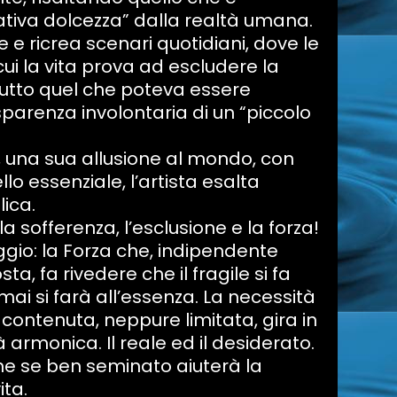
gativa dolcezza” dalla realtà umana.
e e ricrea scenari quotidiani, dove le
cui la vita prova ad escludere la
 tutto quel che poteva essere
parenza involontaria di un “piccolo
 una sua allusione al mondo, con
lo essenziale, l’artista esalta
lica.
 la sofferenza, l’esclusione e la forza!
ggio: la Forza che, indipendente
ta, fa rivedere che il fragile si fa
mai si farà all’essenza. La necessità
contenuta, neppure limitata, gira in
 armonica. Il reale ed il desiderato.
 che se ben seminato aiuterà la
ita.