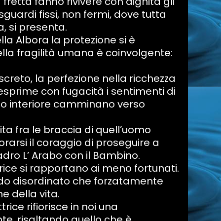
fretta fanno rivivere con dignità gli
guardi fissi, non fermi, dove tutta
a, si presenta.
lla Albora la protezione si è
lla fragilità umana è coinvolgente:
creto, la perfezione nella ricchezza
a esprime con fugacità i sentimenti di
buio interiore camminano verso
ita fra le braccia di quell’uomo
arsi il coraggio di proseguire a
adro L’ Arabo con il Bambino.
ttrice si rapportano ai meno fortunati.
o disordinato che forzatamente
 della vita.
ttrice rifiorisce in noi una
te, risaltando quello che è