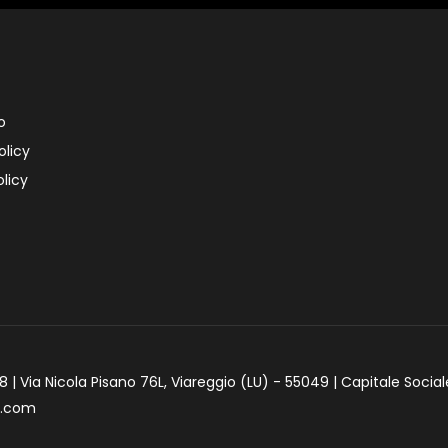
o
olicy
licy
 | Via Nicola Pisano 76L, Viareggio (LU) - 55049 | Capitale Social
e.com