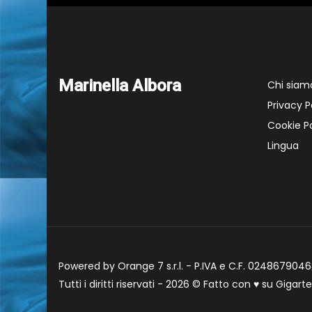
Marinella Albora
Chi siam
Privacy P
Cookie Po
Lingua
Powered by Orange 7 s.r.l. - P.IVA e C.F. 02486790468
Tutti i diritti riservati - 2026 © Fatto con
♥
su
Gigart