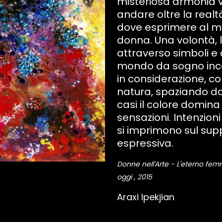
misteriosa armonia v
andare oltre la realtà
dove esprimere al megl
donna. Una volontà, 
attraverso simboli e
mondo da sogno inca
in considerazione, co
natura, spaziando dal 
casi il colore domin
sensazioni. Intenzion
si imprimono sul supp
espressiva.
Donne nell'Arte - L'eterno femm
oggi , 2015
Araxi Ipekjian