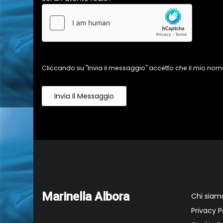
Cliccando su "Invia il messaggio" accetto che il mio nome
Invia Il Messaggio
Marinella Albora
Chi siam
Privacy P