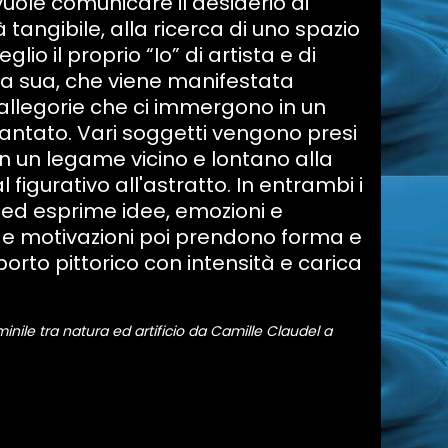
uole comunicare il desiderio di
 tangibile, alla ricerca di uno spazio
io il proprio “Io” di artista e di
la sua, che viene manifestata
 allegorie che ci immergono in un
ntato. Vari soggetti vengono presi
n un legame vicino e lontano alla
figurativo all'astratto. In entrambi i
a ed esprime idee, emozioni e
i e motivazioni poi prendono forma e
orto pittorico con intensità e carica
inile tra natura ed artificio da Camille Claudel a