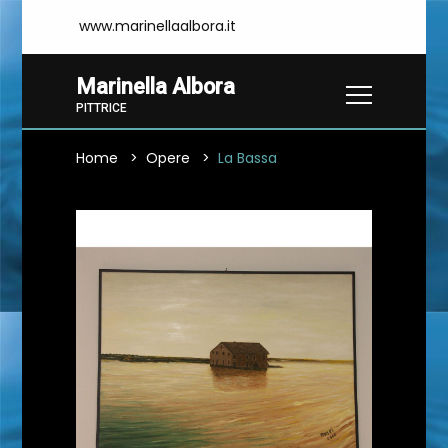
www.marinellaalbora.it
Marinella Albora
PITTRICE
Home
Opere
La Bassa