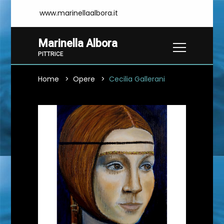
www.marinellaalbora.it
Marinella Albora
PITTRICE
Home
Opere
Cecilia Gallerani