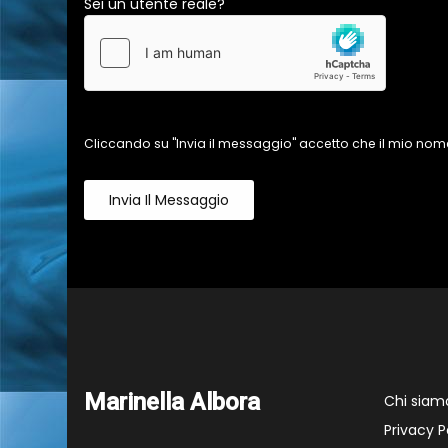
Sei un utente reale?
Cliccando su "Invia il messaggio" accetto che il mio nome
Invia Il Messaggio
Marinella Albora
Chi siam
Privacy P