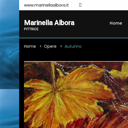
www.marinellaalbora.it
Marinella Albora
Home
PITTRICE
Home
Opere
Autunno