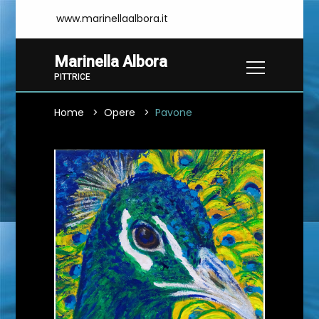
www.marinellaalbora.it
Marinella Albora
PITTRICE
Home
Opere
Pavone