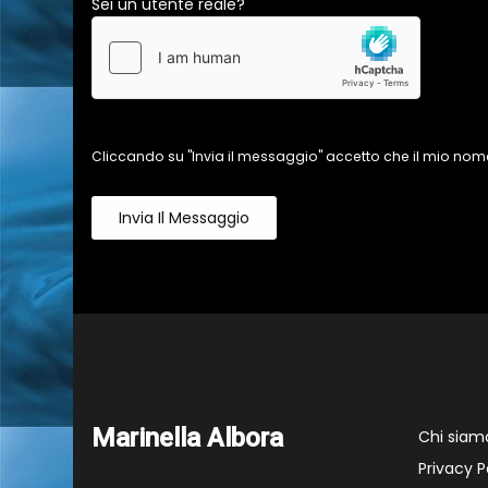
Sei un utente reale?
Cliccando su "Invia il messaggio" accetto che il mio nome
Invia Il Messaggio
Marinella Albora
Chi siam
Privacy P