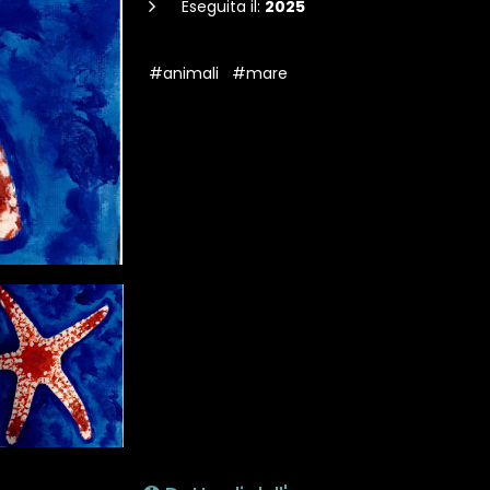
Eseguita il:
2025
#animali
#mare