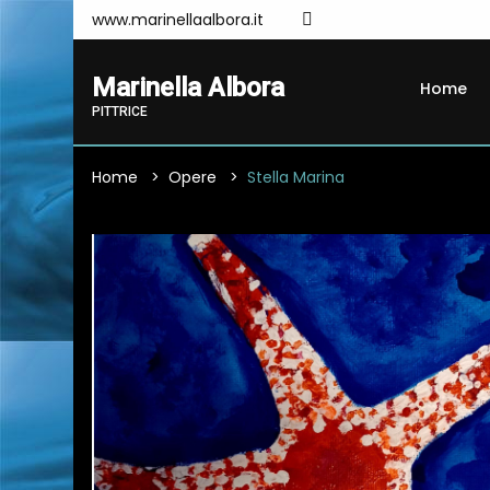
www.marinellaalbora.it
Marinella Albora
Home
PITTRICE
Home
Opere
Stella Marina