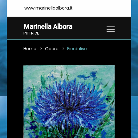
www.marinellaalbora.it
Marinella Albora
PITTRICE
Home
Opere
Fiordaliso