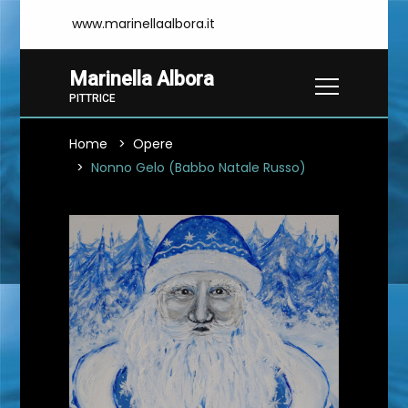
www.marinellaalbora.it
Marinella Albora
PITTRICE
Home
Opere
Nonno Gelo (Babbo Natale Russo)