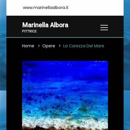
www.marinellaalbora.it
Marinella Albora
PITTRICE
Home
Opere
La Carezza Del Mare