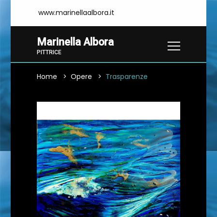
www.marinellaalbora.it
Marinella Albora
PITTRICE
Home
Opere
Trasparenze