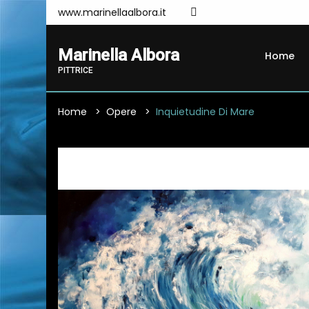
www.marinellaalbora.it
Marinella Albora
Home
PITTRICE
Home
Opere
Inquietudine Di Mare