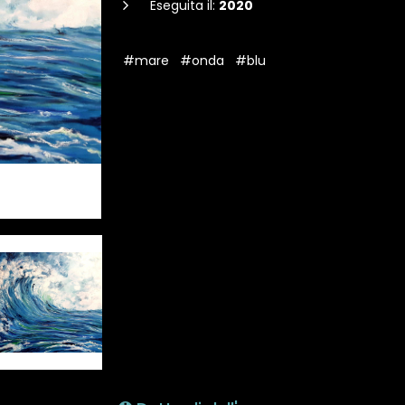
Eseguita il:
2020
#mare
#onda
#blu