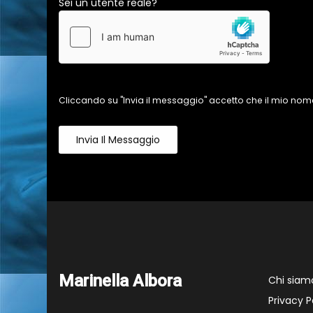
Sei un utente reale?
Cliccando su "Invia il messaggio" accetto che il mio nome
Invia Il Messaggio
Marinella Albora
Chi siam
Privacy P