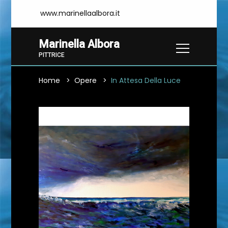
www.marinellaalbora.it
Marinella Albora
PITTRICE
Home
Opere
In Attesa Della Luce