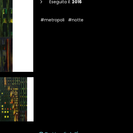
Eseguita il:
2016
#metropoli
#notte