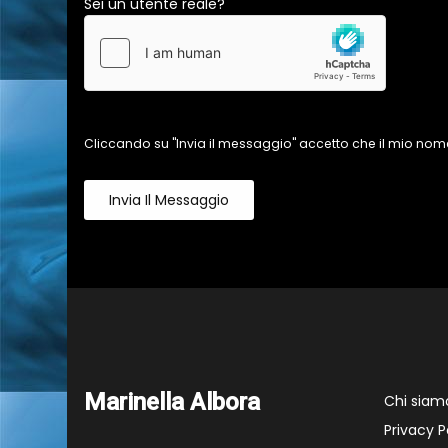
Sei un utente reale?
Cliccando su "Invia il messaggio" accetto che il mio nome
Invia Il Messaggio
Marinella Albora
Chi siam
Privacy P