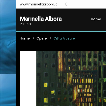
www.marinellaalbora.it
Marinella Albora
Home
PITTRICE
Home
Opere
Città Alveare