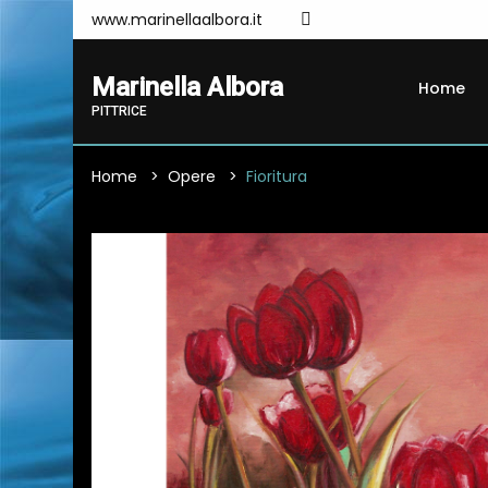
www.marinellaalbora.it
Marinella Albora
Home
PITTRICE
Home
Opere
Fioritura