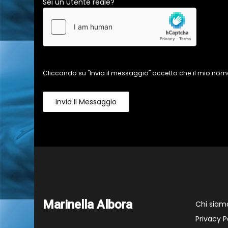
Sei un utente reale?
Cliccando su "Invia il messaggio" accetto che il mio nome
Invia Il Messaggio
Marinella Albora
Chi siam
Privacy P