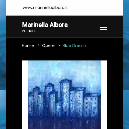
www.marinellaalbora.it
Marinella Albora
PITTRICE
Home
Opere
Blue Dream