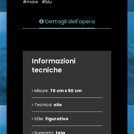
#mare
#blu
Dettagli dell'opera
Informazioni
tecniche
Misure:
70 cm x 50 cm
Tecnica:
olio
Stile:
figurativo
Supporto:
tela