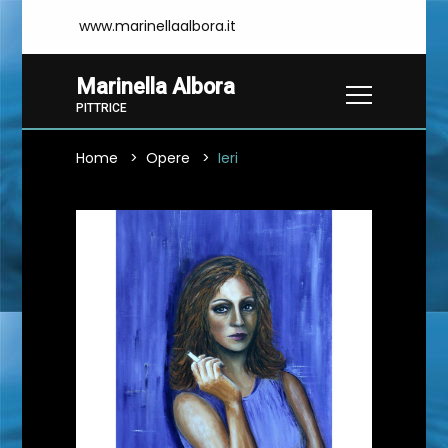
www.marinellaalbora.it
Marinella Albora
PITTRICE
Home
Opere
Ieri