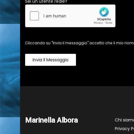
Sei un utente reale?
Cliccando su "Invia il messaggio" accetto che il mio nome
Invia Il Messaggio
Marinella Albora
Chi siam
Privacy P