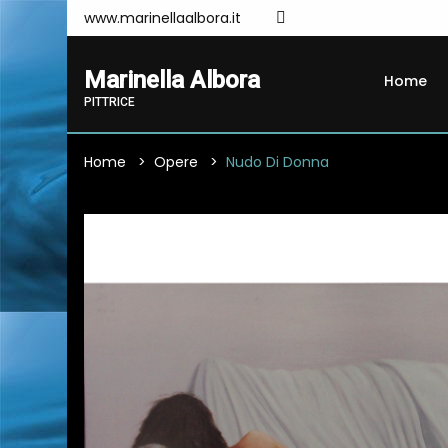
www.marinellaalbora.it
Marinella Albora
Home
PITTRICE
Home
Opere
Nudo Di Donna