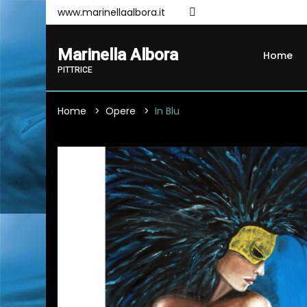
www.marinellaalbora.it
Marinella Albora
Home
PITTRICE
Home
Opere
In Blu