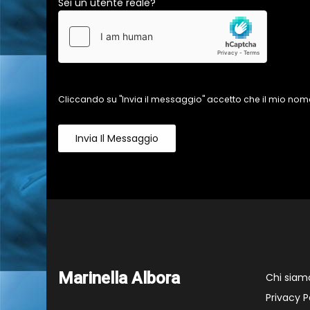
Sei un utente reale?
Cliccando su "Invia il messaggio" accetto che il mio nome
Invia Il Messaggio
Marinella Albora
Chi siam
Privacy P