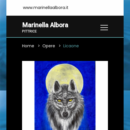
www.marinellaalbora.it
Marinella Albora
PITTRICE
Home
Opere
Licaone