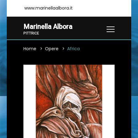
www.marinellaalbora.it
Marinella Albora
PITTRICE
Home
Opere
Africa